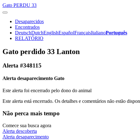
Gato
PERDU 33
Desaparecidos
Encontrados
Deutsch
Dutch
English
Español
Français
Italiano
Português
RELATÓRIO
Gato perdido 33 Lanton
Alerta #348115
Alerta desaparecimento Gato
Este alerta foi encerrado pelo dono do animal
Este alerta está encerrado. Os detalhes e comentários não estão dispo
Não perca mais tempo
Comece sua busca agora
Alerta descoberta
Alerta desaparecimento